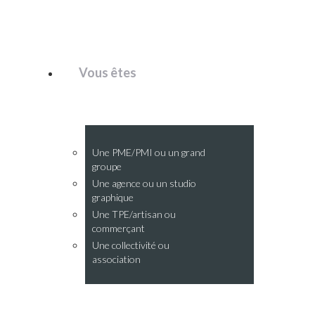
Vous êtes
Une PME/PMI ou un grand
groupe
Une agence ou un studio
graphique
Une TPE/artisan ou
commerçant
Une collectivité ou
association