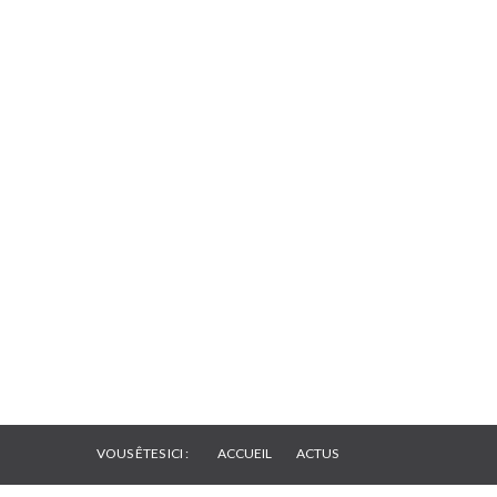
VOUS ÊTES ICI :
ACCUEIL
ACTUS