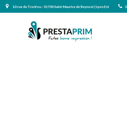
10 rue du Tronfou - 01700 Saint Maurice de Beynost | Lyon Est
0