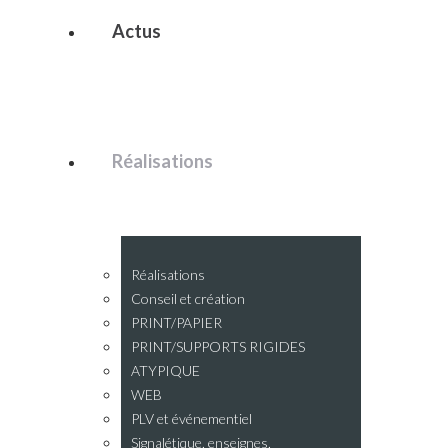
Actus
Réalisations
Réalisations
Conseil et création
PRINT/PAPIER
PRINT/SUPPORTS RIGIDES
ATYPIQUE
WEB
PLV et événementiel
Signalétique, enseignes,