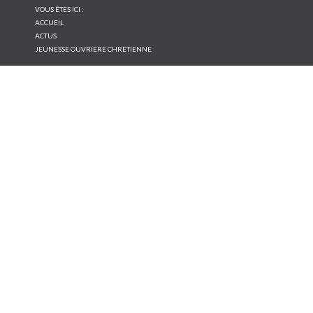
VOUS ÊTES ICI :
ACCUEIL
ACTUS
JEUNESSE OUVRIERE CHRETIENNE
RECHERCHE
Rechercher
JEUNESSE
OUVRIERE
CHRETIENNE