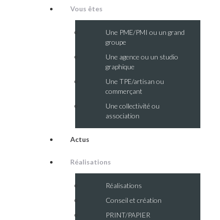
Vous êtes
Une PME/PMI ou un grand
groupe
Une agence ou un studio
graphique
Une TPE/artisan ou
commerçant
Une collectivité ou
association
Actus
Réalisations
Réalisations
Conseil et création
PRINT/PAPIER