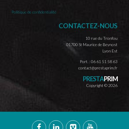
Politique de confidentialité
CONTACTEZ-NOUS
10 rue du Tronfou
01700 St Maurice de Beynost
Lyon Est
Port. : 06 61 51 58 63
contact@prestaprim.fr
P
R
E
S
T
A
P
R
I
M
Copyright ©
2026