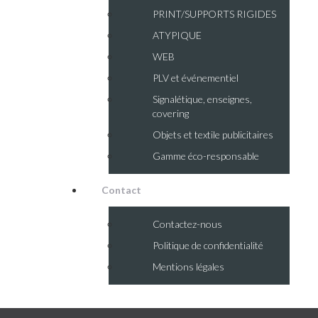
PRINT/SUPPORTS RIGIDES
ATYPIQUE
WEB
PLV et événementiel
Signalétique, enseignes,
covering
Objets et textile publicitaires
Gamme éco-responsable
Contact
Contactez-nous
Politique de confidentialité
Mentions légales