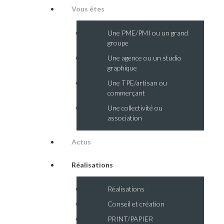
Vous êtes
Une PME/PMI ou un grand
groupe
Une agence ou un studio
graphique
Une TPE/artisan ou
commerçant
Une collectivité ou
association
Actus
Réalisations
Réalisations
Conseil et création
PRINT/PAPIER