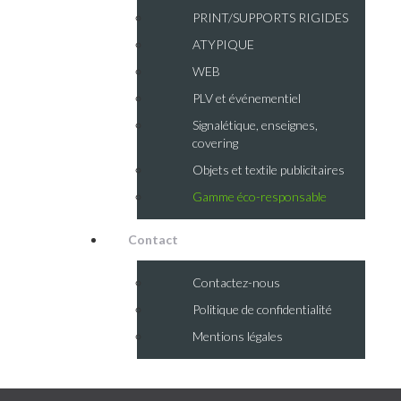
PRINT/SUPPORTS RIGIDES
ATYPIQUE
WEB
PLV et événementiel
Signalétique, enseignes,
covering
Objets et textile publicitaires
Gamme éco-responsable
Contact
Contactez-nous
Politique de confidentialité
Mentions légales