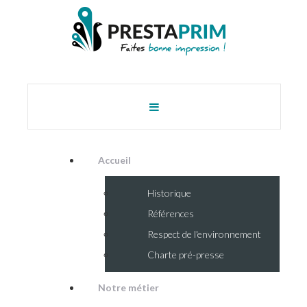
Accueil
Historique
Références
Respect de l'environnement
Charte pré-presse
Notre métier