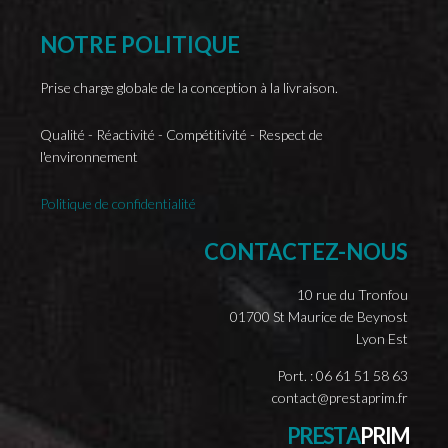
NOTRE
POLITIQUE
Prise charge globale de la conception à la livraison.
Qualité - Réactivité - Compétitivité - Respect de
l'environnement
Politique de confidentialité
CONTACTEZ-NOUS
10 rue du Tronfou
01700 St Maurice de Beynost
Lyon Est
Port. : 06 61 51 58 63
contact@prestaprim.fr
P
R
E
S
T
A
P
R
I
M