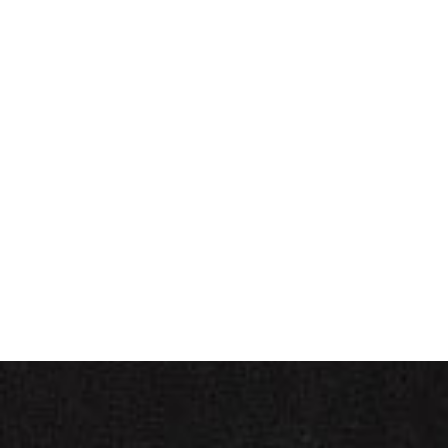
Impression Quadri sur le recto.
Bâche 100 % polyester recyclé Certification M1 et Eco
cert.
Fabriqué en France
Format : 2 m x 50 cm
Pose d'un œillet tous les 50 cm avec renfort.