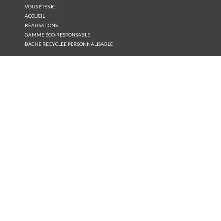
VOUS ÊTES ICI :
ACCUEIL
RÉALISATIONS
GAMME ÉCO-RESPONSABLE
BÂCHE RECYCLÉE PERSONNALISABLE
NOS
RÉALISATIONS
Conseil et création
Print/Papier
Print/Supports rigides